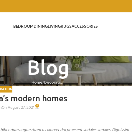
BEDROOM
DINING
LIVING
RUGS
ACCESSORIES
Blog
Home
Decoration
RATION
ta’s modern homes
0
m
On August 27, 2021
o bibendum augue rhoncus laoreet dui praesent sodales sodales. Dignissim