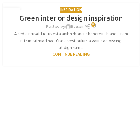
INSPIRATION
27
Green interior design inspiration
AUG
0
Posted by
Bassem
A sed a risusat luctus esta anibh rhoncus hendrerit blandit nam
rutrum sitmiad hac. Cras a vestibulum a varius adipiscing
ut dignissim ...
CONTINUE READING