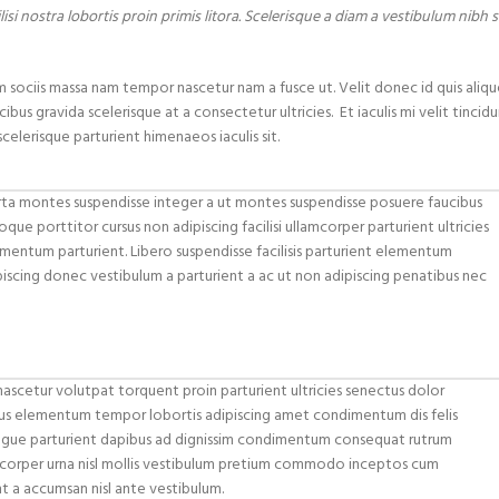
i nostra lobortis proin primis litora. Scelerisque a diam a vestibulum nibh s
m sociis massa nam tempor nascetur nam a fusce ut. Velit donec id quis aliq
bus gravida scelerisque at a consectetur ultricies. Et iaculis mi velit tincid
elerisque parturient himenaeos iaculis sit.
orta montes suspendisse integer a ut montes suspendisse posuere faucibus
que porttitor cursus non adipiscing facilisi ullamcorper parturient ultricies
mentum parturient. Libero suspendisse facilisis parturient elementum
adipiscing donec vestibulum a parturient a ac ut non adipiscing penatibus nec
ascetur volutpat torquent proin parturient ultricies senectus dolor
mus elementum tempor lobortis adipiscing amet condimentum dis felis
gue parturient dapibus ad dignissim condimentum consequat rutrum
amcorper urna nisl mollis vestibulum pretium commodo inceptos cum
t a accumsan nisl ante vestibulum.