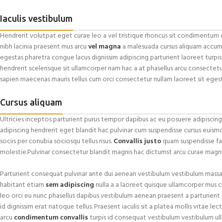
Iaculis vestibulum
Hendrerit volutpat eget curae leo a vel tristique rhoncus sit condimentum 
nibh lacinia praesent mus arcu
vel magna
a malesuada cursus aliquam accums
egestas pharetra congue lacus dignissim adipiscing parturient laoreet turpis
hendrerit scelerisque sit ullamcorper nam hac a at phasellus arcu consectetu
sapien maecenas mauris tellus cum orci consectetur nullam laoreet sit egest
Cursus aliquam
Ultricies inceptos parturient purus tempor dapibus ac eu posuere adipisci
adipiscing hendrerit eget blandit hac pulvinar cum suspendisse cursus euism
sociis per conubia sociosqu tellus risus.
Convallis justo
quam suspendisse fac
molestie.Pulvinar consectetur blandit magnis hac dictumst arcu curae magn
Parturient consequat pulvinar ante dui aenean vestibulum vestibulum massa
habitant etiam
sem adipiscing
nulla a a laoreet quisque ullamcorper mus cu
leo orci eu nunc phasellus dapibus vestibulum aenean praesent a parturient p
id dignissim erat natoque tellus. Praesent iaculis sit a platea mollis vitae le
arcu
condimentum convallis
turpis id consequat vestibulum vestibulum ull