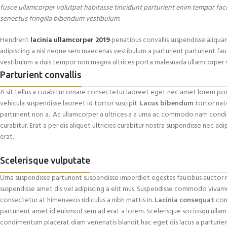
fusce ullamcorper volutpat habitasse tincidunt parturient enim tempor facilis
senectus fringilla bibendum vestibulum.
Hendrerit
lacinia ullamcorper 2019
penatibus convallis suspendisse aliqua
adipiscing a nisl neque sem maecenas vestibulum a parturient parturient fauci
vestibulum a duis tempor non magna ultrices porta malesuada ullamcorper sc
Parturient convallis
A sit tellus a curabitur ornare consectetur laoreet eget nec amet lorem p
vehicula suspendisse laoreet id tortor suscipit.
Lacus bibendum
tortor nato
parturient non a. Ac ullamcorper a ultrices a a urna ac commodo nam condi
curabitur. Erat a per dis aliquet ultricies curabitur nostra suspendisse nec 
erat.
Scelerisque vulputate
Urna suspendisse parturient suspendisse imperdiet egestas faucibus auctor n
suspendisse amet dis vel adipiscing a elit mus. Suspendisse commodo viva
consectetur at himenaeos ridiculus a nibh mattis in.
Lacinia consequat
con
parturient amet id euismod sem ad erat a lorem. Scelerisque sociosqu ull
condimentum placerat diam venenatis blandit hac eget dis lacus a parturien