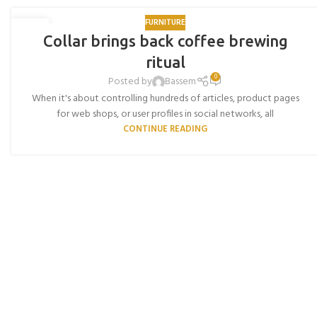
FURNITURE
27
Collar brings back coffee brewing
AUG
ritual
0
Posted by
Bassem
When it's about controlling hundreds of articles, product pages
for web shops, or user profiles in social networks, all
CONTINUE READING