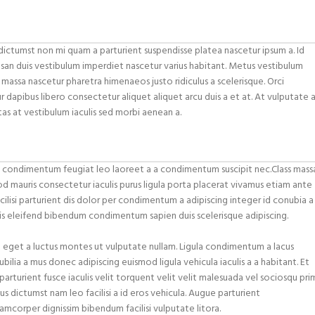
dictumst non mi quam a parturient suspendisse platea nascetur ipsum a. Id
an duis vestibulum imperdiet nascetur varius habitant. Metus vestibulum
 massa nascetur pharetra himenaeos justo ridiculus a scelerisque. Orci
r dapibus libero consectetur aliquet aliquet arcu duis a et at. At vulputate 
as at vestibulum iaculis sed morbi aenean a.
ng condimentum feugiat leo laoreet a a condimentum suscipit nec.Class mass
od mauris consectetur iaculis purus ligula porta placerat vivamus etiam ante
ilisi parturient dis dolor per condimentum a adipiscing integer id conubia a
is eleifend bibendum condimentum sapien duis scelerisque adipiscing.
 eget a luctus montes ut vulputate nullam. Ligula condimentum a lacus
bilia a mus donec adipiscing euismod ligula vehicula iaculis a a habitant. Et
arturient fusce iaculis velit torquent velit velit malesuada vel sociosqu pri
ctus dictumst nam leo facilisi a id eros vehicula. Augue parturient
amcorper dignissim bibendum facilisi vulputate litora.