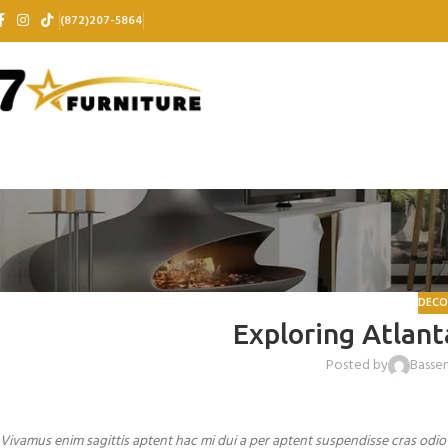
(872)207-5864
DECO
Exploring Atlan
Posted by
Basse
Vivamus enim sagittis aptent hac mi dui a per aptent suspendisse cras odi